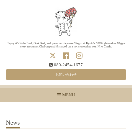
Enjoy A5 Kobe Beef, Omi Beef, and premium Japanese Wagyu at Kyoto's 100% gluten-free Wagyu
steak restaurant.Chef-prepared & served on a hot stone plate near Nijo Castle.
080-2454-1677
お問い合わせ
MENU
News