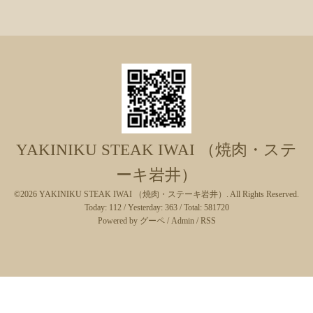
YAKINIKU STEAK IWAI （焼肉・ステ
ーキ岩井）
©2026
YAKINIKU STEAK IWAI （焼肉・ステーキ岩井）
. All Rights Reserved.
Today:
112
/ Yesterday:
363
/ Total:
581720
Powered by
グーペ
/
Admin
/
RSS