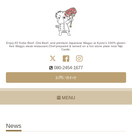
Enjoy A5 Kobe Beef, Omi Beef, and premium Japanese Wagyu at Kyoto's 100% gluten-
free Wagyu steak restaurant.Chef-prepared & served on a hot stone plate near Nijo
Castle.
080-2454-1677
お問い合わせ
MENU
News