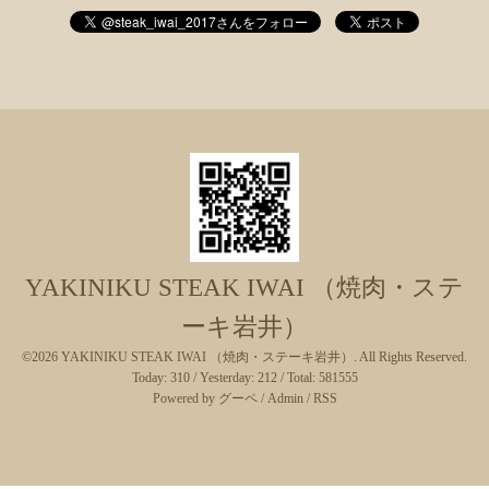
YAKINIKU STEAK IWAI （焼肉・ステ
ーキ岩井）
©2026
YAKINIKU STEAK IWAI （焼肉・ステーキ岩井）
. All Rights Reserved.
Today:
310
/ Yesterday:
212
/ Total:
581555
Powered by
グーペ
/
Admin
/
RSS