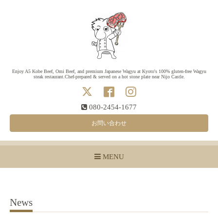
Enjoy A5 Kobe Beef, Omi Beef, and premium Japanese Wagyu at Kyoto's 100% gluten-free Wagyu
steak restaurant.Chef-prepared & served on a hot stone plate near Nijo Castle.
080-2454-1677
お問い合わせ
MENU
News