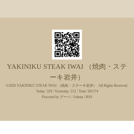
YAKINIKU STEAK IWAI （焼肉・ステ
ーキ岩井）
©2026
YAKINIKU STEAK IWAI （焼肉・ステーキ岩井）
. All Rights Reserved.
Today:
329
/ Yesterday:
212
/ Total:
581574
Powered by
グーペ
/
Admin
/
RSS