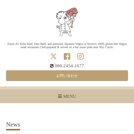
Enjoy A5 Kobe Beef, Omi Beef, and premium Japanese Wagyu at Kyoto's 100% gluten-free Wagyu
steak restaurant.Chef-prepared & served on a hot stone plate near Nijo Castle.
080-2454-1677
お問い合わせ
MENU
News