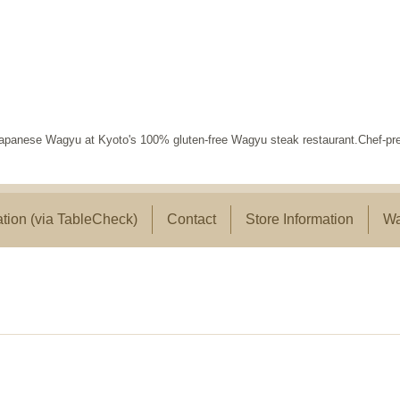
panese Wagyu at Kyoto's 100% gluten-free Wagyu steak restaurant.Chef-pr
tion (via TableCheck)
Contact
Store Information
Wa