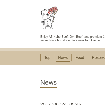
Enjoy A5 Kobe Beef, Omi Beef, and premium Ja
served on a hot stone plate near Nijo Castle.
Top
News
Food
Reserva
News
2017
06
24 05:46
/
/