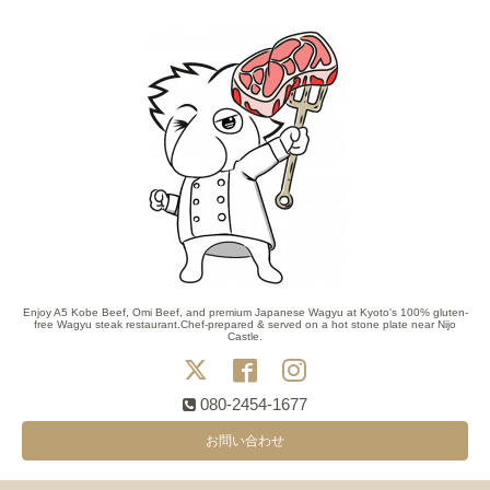
Enjoy A5 Kobe Beef, Omi Beef, and premium Japanese Wagyu at Kyoto's 100% gluten-
free Wagyu steak restaurant.Chef-prepared & served on a hot stone plate near Nijo
Castle.
080-2454-1677
お問い合わせ