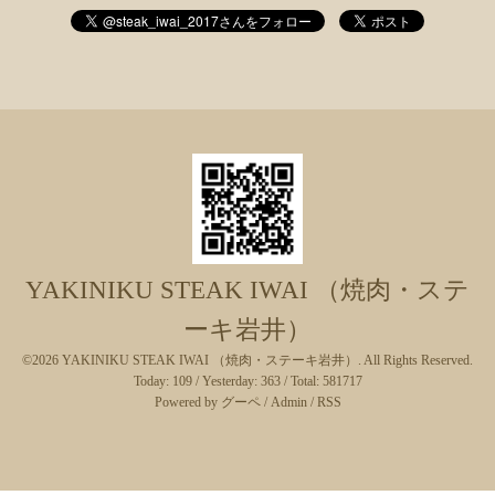
YAKINIKU STEAK IWAI （焼肉・ステ
ーキ岩井）
©2026
YAKINIKU STEAK IWAI （焼肉・ステーキ岩井）
. All Rights Reserved.
Today:
109
/ Yesterday:
363
/ Total:
581717
Powered by
グーペ
/
Admin
/
RSS