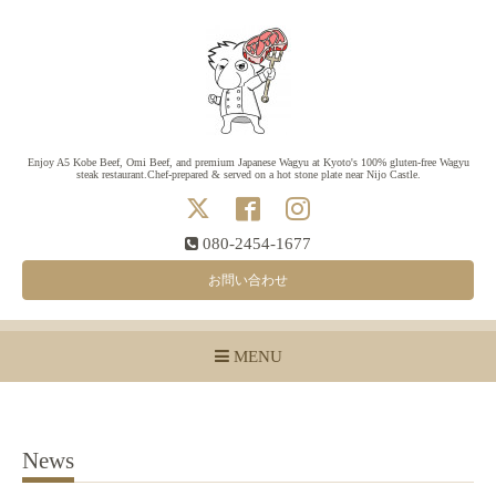
Enjoy A5 Kobe Beef, Omi Beef, and premium Japanese Wagyu at Kyoto's 100% gluten-free Wagyu
steak restaurant.Chef-prepared & served on a hot stone plate near Nijo Castle.
080-2454-1677
お問い合わせ
MENU
News