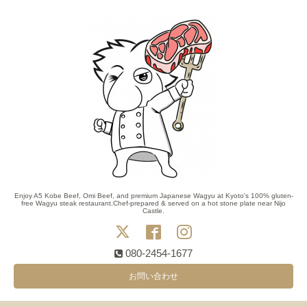
Enjoy A5 Kobe Beef, Omi Beef, and premium Japanese Wagyu at Kyoto's 100% gluten-
free Wagyu steak restaurant.Chef-prepared & served on a hot stone plate near Nijo
Castle.
080-2454-1677
お問い合わせ