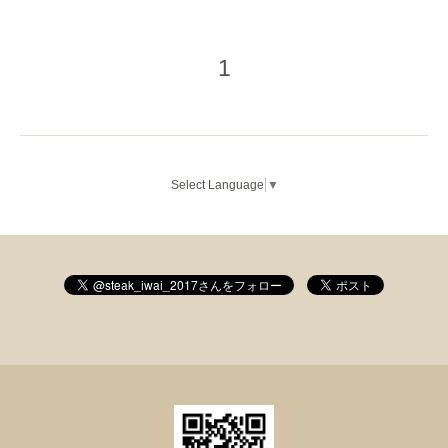
1
Select Language
▼