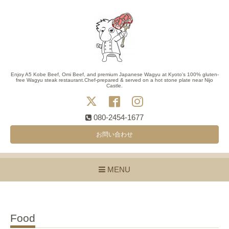
Enjoy A5 Kobe Beef, Omi Beef, and premium Japanese Wagyu at Kyoto's 100% gluten-
free Wagyu steak restaurant.Chef-prepared & served on a hot stone plate near Nijo
Castle.
080-2454-1677
お問い合わせ
MENU
Food